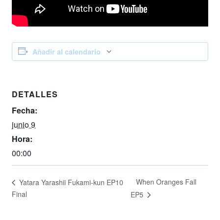
Añadir al calendario
DETALLES
Fecha:
junio 9
Hora:
00:00
When Oranges Fall
Yatara Yarashii Fukami-kun EP10
Final
EP5