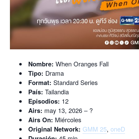
Nombre:
When Oranges Fall
Tipo:
Drama
Format:
Standard Series
País:
Tailandia
Episodios:
12
Airs:
may 13, 2026 – ?
Airs On:
Miércoles
Original Network:
GMM 25
,
oneD
Duración:
45 min.