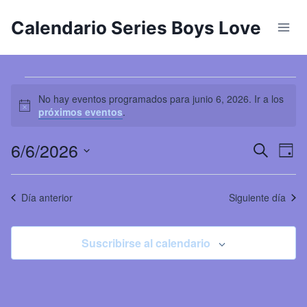
Saltar
Calendario Series Boys Love
al
contenido
Eventos
No hay eventos programados para junio 6, 2026. Ir a los
Aviso
próximos eventos
.
for
6/6/2026
Na
Naveg
Buscar
junio
Día
Seleccionar
de
de
6,
fecha.
Día anterior
Siguiente día
vi
búsqu
2026
de
y
Suscribirse al calendario
Ev
vistas
de