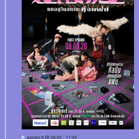
Destacado
agosto 8 @ 08:00
-
17:00