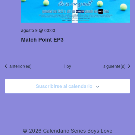
agosto 9 @ 00:00
Match Point EP3
Eventos
Eventos
anterior(es)
Hoy
siguiente(s)
Suscribirse al calendario
© 2026 Calendario Series Boys Love