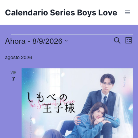
Saltar
Calendario Series Boys Love
al
contenido
Ahora
 - 
8/9/2026
Eventos
Na
Naveg
Buscar
Lista
Seleccionar
de
de
agosto 2026
fecha.
vi
búsqu
VIE
de
7
y
Ev
vistas
de
Event